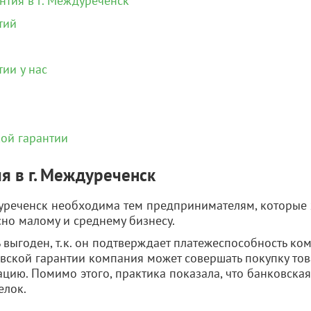
нтия в г. Междуреченск
тий
ии у нас
кой гарантии
я в г. Междуреченск
дуреченск необходима тем предпринимателям, которые 
сно малому и среднему бизнесу.
ь выгоден, т.к. он подтверждает платежеспособность к
ской гарантии компания может совершать покупку товар
цию. Помимо этого, практика показала, что банковская
елок.