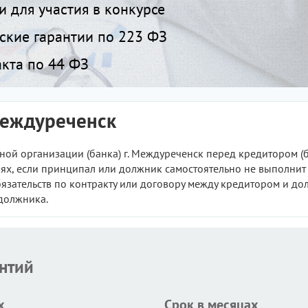
 для участия в конкурсе
кие гарантии по 223 ФЗ
кта по 44 ФЗ
 Междуреченск
итной организации (банка) г. Междуреченск перед кредитором 
аях, если принципал или должник самостоятельно не выполнит
ательств по контракту или договору между кредитором и должн
 должника.
антий
х
Срок в месяцах