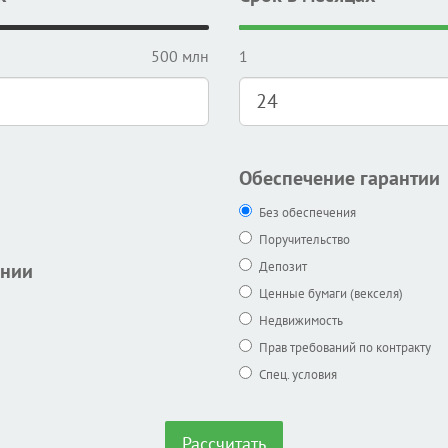
500 млн
1
Обеспечение гарантии
Без обеспечения
Поручительство
ании
Депозит
Ценные бумаги (векселя)
Недвижимость
Прав требований по контракту
Спец. условия
Рассчитать